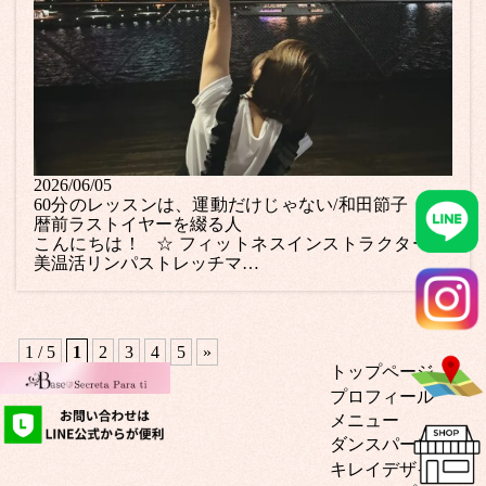
2026/06/05
60分のレッスンは、運動だけじゃない/和田節子 － 還
暦前ラストイヤーを綴る人
こんにちは！ ☆ フィットネスインストラクター ☆
美温活リンパストレッチマ…
1 / 5
1
2
3
4
5
»
トップページ
プロフィール
メニュー
ダンスパーソナル
キレイデザイン