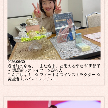
2026/06/30
還暦前の今も、「まだ途中」と思える幸せ/和田節子
－ 還暦前ラストイヤーを綴る人
こんにちは！ ☆ フィットネスインストラクター ☆
美温活リンパストレッチマ…