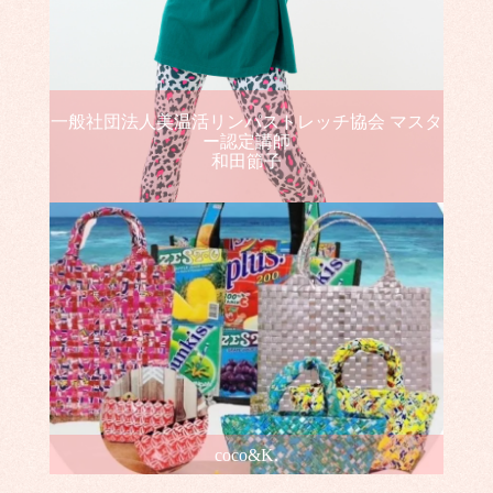
一般社団法人美温活リンパストレッチ協会 マスタ
ー認定講師
和田節子
coco&K.