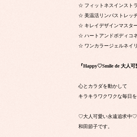
☆ フィットネスインスト
☆ 美温活リンパストレッ
☆ キレイデザインマスタ
☆ ハートアンドボディコ
☆ ワンカラージェルネイ
『Happy♡Smile de 大人
心とカラダを動かして
キラキラワクワクな毎日を
♡大人可愛い永遠追求中♡
和田節子です。