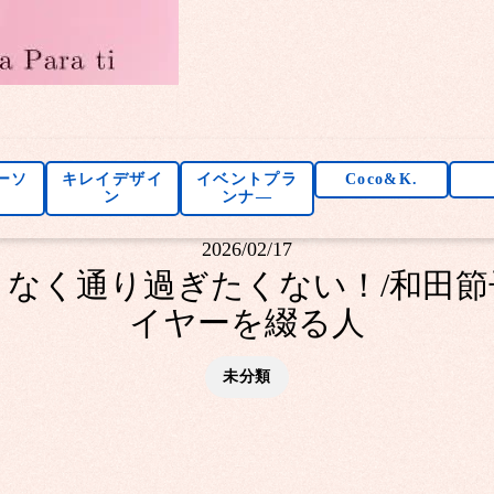
ーソ
キレイデザイ
イベントプラ
Coco&K.
ン
ンナ―
2026/02/17
なく通り過ぎたくない！/和田節
イヤーを綴る人
未分類